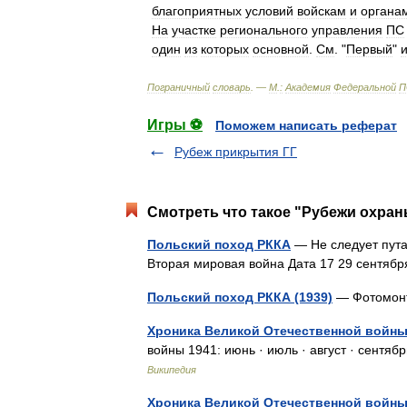
благоприятных
условий
войскам
и
органа
На
участке
регионального
управления
ПС
один
из
которых
основной
.
См
. "
Первый
"
Пограничный
словарь
. —
М
.
:
Академия
Федеральной
П
Игры ⚽
Поможем написать реферат
Рубеж прикрытия ГГ
Смотреть что такое "Рубежи охраны
Польский поход РККА
— Не следует пута
Вторая мировая война Дата 17 29 сентя
Польский поход РККА (1939)
— Фотомонт
Хроника Великой Отечественной войны
войны 1941: июнь · июль · август · сентяб
Википедия
Хроника Великой Отечественной войны.