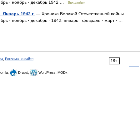
ктябрь · ноябрь · декабрь 1942 …
Википедия
 Январь 1942 г.
— Хроника Великой Отечественной войны
тябрь · ноябрь · декабрь · 1942: январь · февраль · март · …
ка
,
Реклама на сайте
18+
omla,
Drupal,
WordPress, MODx.