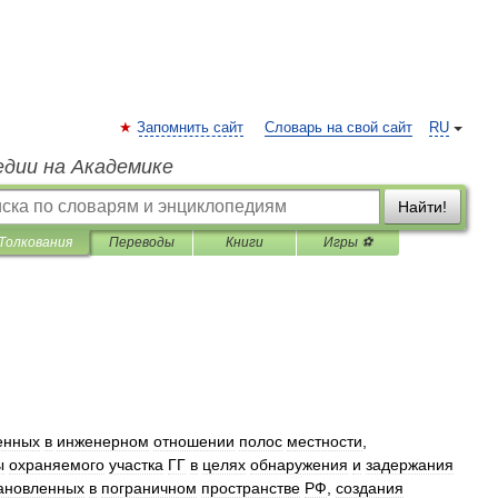
Запомнить сайт
Словарь на свой сайт
RU
едии на Академике
Найти!
Толкования
Переводы
Книги
Игры ⚽
енных
в
инженерном
отношении
полос
местности
,
ы
охраняемого
участка
ГГ
в
целях
обнаружения
и
задержания
ановленных
в
пограничном
пространстве
РФ
,
создания