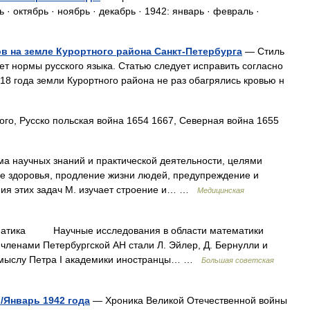
ь · октябрь · ноябрь · декабрь · 1942: январь · февраль ·
в на земле Курортного района Санкт-Петербурга
— Стиль
ет нормы русского языка. Статью следует исправить согласно
18 года земли Курортного района не раз обагрялись кровью н
го, Русско польская война 1654 1667, Северная война 1655
а научных знаний и практической деятельности, целями
е здоровья, продление жизни людей, предупреждение и
ния этих задач М. изучает строение и… …
Медицинская
ка Научные исследования в области математики
а членами Петербургской АН стали Л. Эйлер, Д. Бернулли и
замыслу Петра I академики иностранцы… …
Большая советская
/Январь 1942 года
— Хроника Великой Отечественной войны