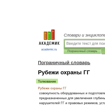
Словари и энциклоп
academic.ru
Пограничный словарь
Пограничный словарь
Рубежи охраны ГГ
Толкование
Рубежи
охраны
ГГ
совокупность
оборудованных
и
подготовл
предназначенных
для
увеличения
глубин
нарушителей
ГГ
и
правовых
режимов
,
уст