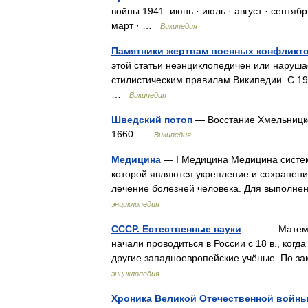
войны 1941: июнь · июль · август · сентябр
март · …
Википедия
Памятники жертвам военных конфликто
этой статьи неэнциклопедичен или наруша
стилистическим правилам Википедии. С 19
…
Википедия
Шведский потоп
— Восстание Хмельницко
1660 …
Википедия
Медицина
— I Медицина Медицина систем
которой являются укрепление и сохранени
лечение болезней человека. Для выполне
энциклопедия
СССР. Естественные науки
— Математи
начали проводиться в России с 18 в., когд
другие западноевропейские учёные. По 
энциклопедия
Хроника Великой Отечественной войны