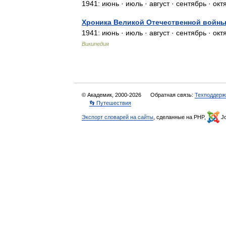
1941: июнь · июль · август · сентябрь · о
Хроника Великой Отечественной войны.
1941: июнь · июль · август · сентябрь · ок
Википедия
© Академик, 2000-2026
Обратная связь:
Техподдерж
👣 Путешествия
Экспорт словарей на сайты
, сделанные на PHP,
Jo