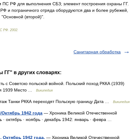
м
ПС
РФ
для
выполнения
СБЗ
;
элемент
построения
охраны
ГГ
.
РФ
и
пограничного
отряда
оборудуются
два
и
более
рубежей
,
и
"
Основной
(
второй
)".
С
РФ
.
2002
.
Санитарная обработка
 ГГ" в других словарях:
ть с Советско польской войной. Польский поход РККА (1939)
бря 1939 Место …
Википедия
аж Танки РККА переходят Польскую границу Дата …
Википедия
/Октябрь 1942 года
— Хроника Великой Отечественной
рь · октябрь · ноябрь · декабрь 1942: январь · февра …
 Октябрь 1942 года.
— Хроника Великой Отечественной