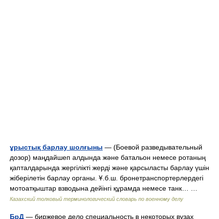
ұрыстық барлау шолғыны
— (Боевой разведывательный
дозор) маңдайшеп алдында және батальон немесе ротаның
қапталдарында жергілікті жерді және қарсыласты барлау үшін
жіберілетін барлау органы. Ұ.б.ш. бронетранспортерлердегі
мотоатқыштар взводына дейінгі құрамда немесе танк… …
Казахский толковый терминологический словарь по военному делу
БрД
— биржевое дело специальность в некоторых вузах