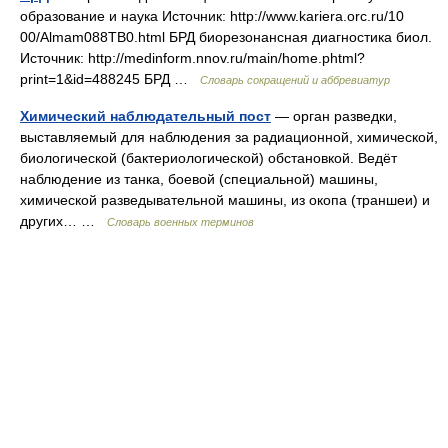
образование и наука Источник: http://www.kariera.orc.ru/10
00/Almam088TB0.html БРД биорезонансная диагностика биол.
Источник: http://medinform.nnov.ru/main/home.phtml?
print=1&id=488245 БРД …
Словарь сокращений и аббревиатур
Химический наблюдательный пост
— орган разведки,
выставляемый для наблюдения за радиационной, химической,
биологической (бактериологической) обстановкой. Ведёт
наблюдение из танка, боевой (специальной) машины,
химической разведывательной машины, из окопа (траншеи) и
других… …
Словарь военных терминов