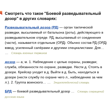
Смотреть что такое "Боевой разведывательный
дозор" в других словарях:
Разведывательный дозор (РД)
— орган тактической
разведки, высылаемый от батальона (роты), действующего в
разведывательном отряде. РД, высылаемый от соединения
(части), называется отдельным (ОРД). Обычно состав РД (ОРД)
взвод, усиленный сапёрами и другими специалистами. Для…
…
Словарь военных терминов
дозор
— а; м. 1. Наблюдение с целью охраны, разведки;
служба, обязанности по охране, разведке. Нести д. Стоять в
дозоре. Крейсер уходит в д. Выйти в д. Быть, находиться в
дозоре (нести службу по охране чего л., наблюдению за чем
л.). 2. Группа воинского… …
Энциклопедический словарь
БРД
— боевой разведывательный дозор …
Словарь сокращений
русского языка