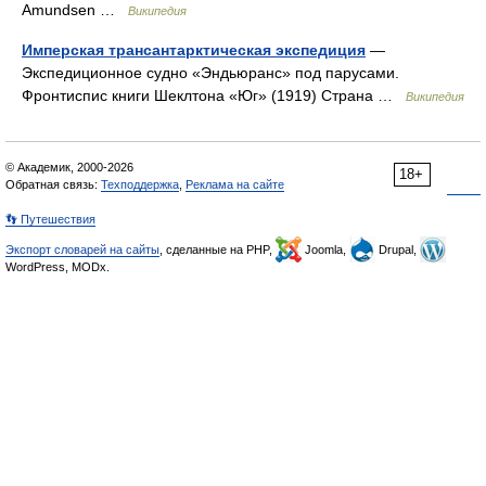
Amundsen …
Википедия
Имперская трансантарктическая экспедиция
—
Экспедиционное судно «Эндьюранс» под парусами.
Фронтиспис книги Шеклтона «Юг» (1919) Страна …
Википедия
© Академик, 2000-2026
18+
Обратная связь:
Техподдержка
,
Реклама на сайте
👣 Путешествия
Экспорт словарей на сайты
, сделанные на PHP,
Joomla,
Drupal,
WordPress, MODx.