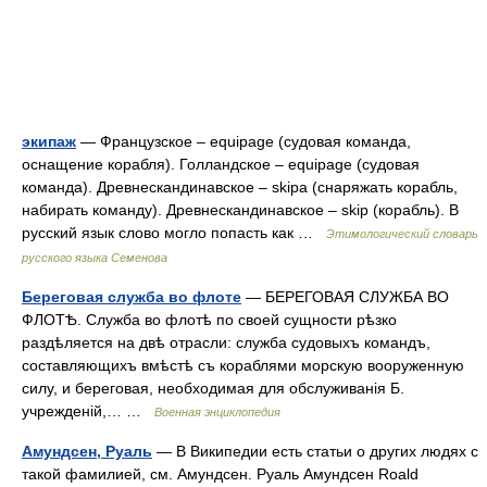
экипаж
— Французское – equipage (судовая команда,
оснащение корабля). Голландское – equipage (судовая
команда). Древнескандинавское – skipa (снаряжать корабль,
набирать команду). Древнескандинавское – skip (корабль). В
русский язык слово могло попасть как …
Этимологический словарь
русского языка Семенова
Береговая служба во флоте
— БЕРЕГОВАЯ СЛУЖБА ВО
ФЛОТѢ. Служба во флотѣ по своей сущности рѣзко
раздѣляется на двѣ отрасли: служба судовыхъ командъ,
составляющихъ вмѣстѣ съ кораблями морскую вооруженную
силу, и береговая, необходимая для обслуживанія Б.
учрежденій,… …
Военная энциклопедия
Амундсен, Руаль
— В Википедии есть статьи о других людях с
такой фамилией, см. Амундсен. Руаль Амундсен Roald