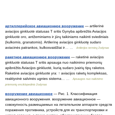
артиллерийское авиационное вооружение
— artilerinė
aviacijos ginkluotė statusas T sritis Gynyba apibrėžtis Aviacijos
ginkluotė oro, antžeminiams ir jūrų taikiniams naikinti sviediniais
(kulkomis, granatomis). Artilerinę aviacijos ginkluotę sudaro
aviacinės patrankos, kulkosvaidžiai ir… …
Artilerijos terminų žodynas
ракетное авиационное вооружение
— raketinė aviacijos
ginkluotė statusas T sritis apsauga nuo naikinimo priemonių
apibrėžtis Aviacijos ginkluotė, kurią sudaro įvairių tipų raketos.
Raketinė aviacijos ginkluotė yra: ↑ aviacijos raketų kompleksas,
reaktyvinė salvinės ugnies sistema… …
Apsaugos nuo naikinimo
priemonių enciklopedinis žodynas
вооружение авиационное
— Рис. 1. Классификация
авиационного вооружения. вооружение авиационное —
совокупность размещаемых на летательном аппарате средств
поражения противника, устройств для их транспортировки и