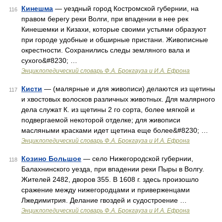
Кинешма
— уездный город Костромской губернии, на
116
правом берегу реки Волги, при впадении в нее рек
Кинешемки и Кизахи, которые своими устьями образуют
при городе удобные и обширные пристани. Живописные
окрестности. Сохранились следы земляного вала и
сухого&#8230; …
Энциклопедический словарь Ф.А. Брокгауза и И.А. Ефрона
Кисти
— (малярные и для живописи) делаются из щетины
117
и хвостовых волосков различных животных. Для малярного
дела служат К. из щетины 2 го сорта, более мягкой и
подвергаемой некоторой отделке; для живописи
масляными красками идет щетина еще более&#8230; …
Энциклопедический словарь Ф.А. Брокгауза и И.А. Ефрона
Козино Большое
— село Нижегородской губернии,
118
Балахнинского уезда, при впадении реки Пыры в Волгу.
Жителей 2482, дворов 355. В 1608 г. здесь произошло
сражение между нижегородцами и приверженцами
Лжедимитрия. Делание гвоздей и судостроение …
Энциклопедический словарь Ф.А. Брокгауза и И.А. Ефрона