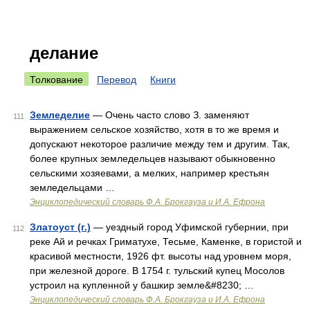
делание
Толкование
Перевод
Книги
Земледелие
— Очень часто слово З. заменяют
111
выражением сельское хозяйство, хотя в то же время и
допускают некоторое различие между тем и другим. Так,
более крупных земледельцев называют обыкновенно
сельскими хозяевами, а мелких, например крестьян
земледельцами …
Энциклопедический словарь Ф.А. Брокгауза и И.А. Ефрона
Златоуст (г.)
— уездный город Уфимской губернии, при
112
реке Ай и речках Гриматухе, Тесьме, Каменке, в гористой и
красивой местности, 1926 фт. высоты над уровнем моря,
при железной дороге. В 1754 г. тульский купец Мосолов
устроил на купленной у башкир земле&#8230; …
Энциклопедический словарь Ф.А. Брокгауза и И.А. Ефрона