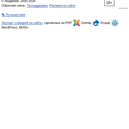
© Академик, 2000-2026
18+
Обратная связь:
Техподдержка
,
Реклама на сайте
👣 Путешествия
Экспорт словарей на сайты
, сделанные на PHP,
Joomla,
Drupal,
WordPress, MODx.