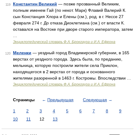
Константин Великий
— позже прозванный Великим,
119
полным именем Гай (по некот. Марк) Флавий Валерий К.
сын Констанция Хлора и Елены (см.), род. в г. Нессе 27
февраля 274 г. До отказа Диоклетиана (см.) от власти К.
оставался на Востоке при дворе старого императора, затем
…
Энциклопедический словарь Ф.А. Брокгауза и И.А. Ефрона
Меленки
— уездный город Владимирской губернии, в 165
120
верстах от уездного города. Здесь была, по преданию,
мельница, которую построили жители села Приклон,
находящегося в 2 верстах от города и основанного
жителями разоренной в 1463 г. Костромы. Впоследствии …
Энциклопедический словарь Ф.А. Брокгауза и И.А. Ефрона
Страницы
←
Предыдущая
Следующая
→
1
2
3
4
5
6
7
8
9
10
11
12
13