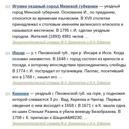
Игумен уездный город Минской губернии
— уездный
113
город Минской губернии. Основание И., по преданию,
относится ко временам языческим. В XVII столетии
принадлежал к столовым имениям виленского епископа и
назывался местечком. В 1795 г. И. сделан уездным
городом. Жителей (1893) 4981 челов …
Энциклопедический словарь Ф.А. Брокгауза и И.А. Ефрона
Инсар
— у. г. Пензенской губ., при р. Инсаре и Иссе. Когда
114
основан неизвестно. В 1648 г. город состоял из крепости и
посада, к которому впоследствии присоединились слободы.
В 1774 г. И. пострадал от пугачевцев. Паллас, посетивший
его в 1768 г., нашел его …
Энциклопедический словарь Ф.А. Брокгауза и И.А. Ефрона
Керенск
— уездный г. Пензенской губ. на горе, у подножия
115
которой сливаются 3 рч.: Вад, Керенка и Чангар. Первые
сведения о нем восходят к 1658 г. В 1671 г. в К. зашла одна
из шаек Стеньки Разина и убила воеводу Безобразова. В
1708 г. К. приписан к Шацкой&#8230; …
Энциклопедический словарь Ф.А. Брокгауза и И.А. Ефрона