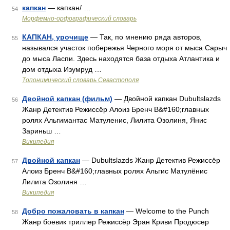
капкан
— капкан/ …
54
Морфемно-орфографический словарь
КАПКАН, урочище
— Так, по мнению ряда авторов,
55
назывался участок побережья Черного моря от мыса Сарыч
до мыса Ласпи. Здесь находятся база отдыха Атлантика и
дом отдыха Изумруд …
Топонимический словарь Севастополя
Двойной капкан (фильм)
— Двойной капкан Dubultslazds
56
Жанр Детектив Режиссёр Алоиз Бренч В&#160;главных
ролях Альгимантас Матуленис, Лилита Озолиня, Янис
Зариньш …
Википедия
Двойной капкан
— Dubultslazds Жанр Детектив Режиссёр
57
Алоиз Бренч В&#160;главных ролях Альгис Матулёнис
Лилита Озолиня …
Википедия
Добро пожаловать в капкан
— Welcome to the Punch
58
Жанр боевик триллер Режиссёр Эран Криви Продюсер