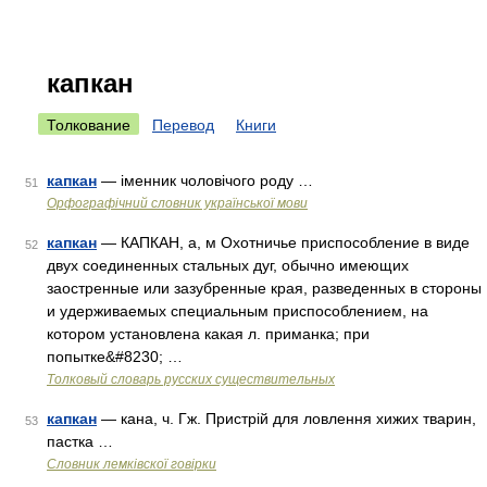
капкан
Толкование
Перевод
Книги
капкан
— іменник чоловічого роду …
51
Орфографічний словник української мови
капкан
— КАПКАН, а, м Охотничье приспособление в виде
52
двух соединенных стальных дуг, обычно имеющих
заостренные или зазубренные края, разведенных в стороны
и удерживаемых специальным приспособлением, на
котором установлена какая л. приманка; при
попытке&#8230; …
Толковый словарь русских существительных
капкан
— кана, ч. Гж. Пристрій для ловлення хижих тварин,
53
пастка …
Словник лемківскої говірки