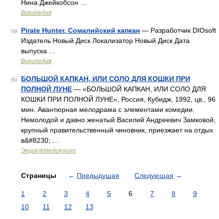
Нина Джейкобсон …
Википедия
Pirate Hunter. Сомалийский капкан
— Разработчик DIOsoft
59
Издатель Новый Диск Локализатор Новый Диск Дата
выпуска …
Википедия
БОЛЬШОЙ КАПКАН, ИЛИ СОЛО ДЛЯ КОШКИ ПРИ
60
ПОЛНОЙ ЛУНЕ
— «БОЛЬШОЙ КАПКАН, ИЛИ СОЛО ДЛЯ
КОШКИ ПРИ ПОЛНОЙ ЛУНЕ», Россия, Кубидж, 1992, цв., 96
мин. Авантюрная мелодрама с элементами комедии.
Немолодой и давно женатый Василий Андреевич Замковой,
крупный правительственный чиновник, приезжает на отдых
в&#8230; …
Энциклопедия кино
Страницы
←
Предыдущая
Следующая
→
1
2
3
4
5
6
7
8
9
10
11
12
13