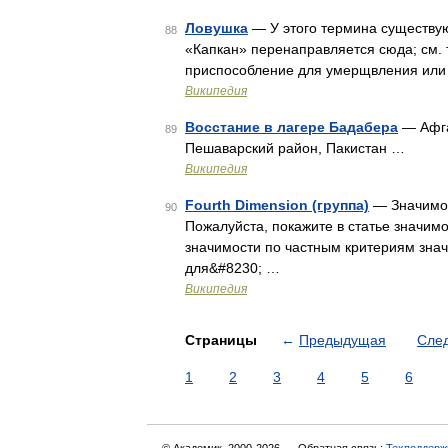
Ловушка
— У этого термина существуют
88
«Капкан» перенаправляется сюда; см. 
приспособление для умерщвления или 
Википедия
Восстание в лагере Бадабера
— Афга
89
Пешаварский район, Пакистан …
Википедия
Fourth Dimension (группа)
— Значимос
90
Пожалуйста, покажите в статье значим
значимости по частным критериям знач
для&#8230; …
Википедия
Страницы
←
Предыдущая
Сле
1
2
3
4
5
6