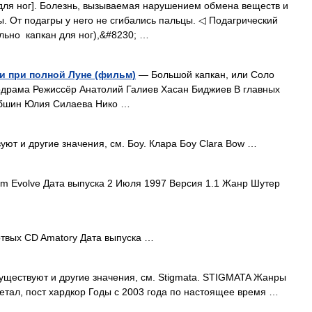
н для ног]. Болезнь, вызываемая нарушением обмена веществ и
 От подагры у него не сгибались пальцы. ◁ Подагрический
квально капкан для ног),&#8230; …
и при полной Луне (фильм)
— Большой капкан, или Соло
драма Режиссёр Анатолий Галиев Хасан Биджиев В главных
юбшин Юлия Силаева Нико …
ют и другие значения, см. Боу. Клара Боу Clara Bow …
m Evolve Дата выпуска 2 Июля 1997 Версия 1.1 Жанр Шутер
твых CD Amatory Дата выпуска …
уществуют и другие значения, см. Stigmata. STIGMATA Жанры
етал, пост хардкор Годы с 2003 года по настоящее время …