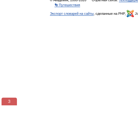
© Академик, 2000-2026
Обратная связь:
Техподдерж
👣 Путешествия
Экспорт словарей на сайты
, сделанные на PHP,
Jo
3