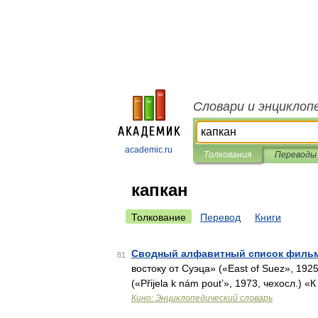
Словари и энциклоп
academic.ru
Толкования
Переводы
капкан
Толкование
Перевод
Книги
Сводный алфавитный список фильм
81
востоку от Суэца» («East of Suez», 192
(«Přijela k nám pout’», 1973, чехосл.
Кино: Энциклопедический словарь