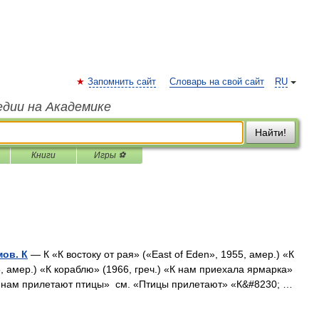
Запомнить сайт
Словарь на свой сайт
RU
едии на Академике
Найти!
Книги
Игры ⚽
ов. К
— К «К востоку от рая» («East of Eden», 1955, амер.) «К
5, амер.) «К кораблю» (1966, греч.) «К нам приехала ярмарка»
) «К нам прилетают птицы» см. «Птицы прилетают» «К&#8230; …