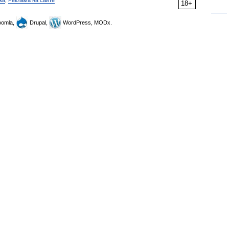
ка
,
Реклама на сайте
18+
omla,
Drupal,
WordPress, MODx.