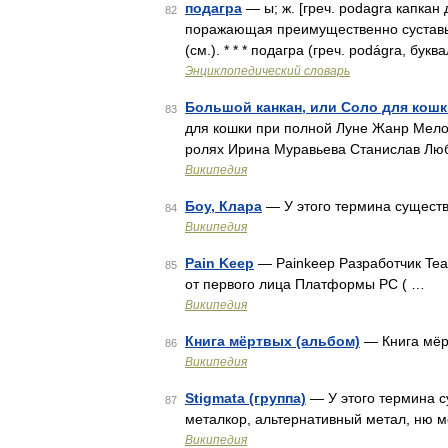
подагра
— ы; ж. [греч. podagra капка
82
поражающая преимущественно суставы.
(см.). * * * подагра (греч. podágra, бу
Энциклопедический словарь
Большой канкан, или Соло для кошк
83
для кошки при полной Луне Жанр Мело
ролях Ирина Муравьева Станислав Л
Википедия
Боу, Клара
— У этого термина существу
84
Википедия
Pain Keep
— Painkeep Разработчик Tea
85
от первого лица Платформы PC ( …
Википедия
Книга мёртвых (альбом)
— Книга мёр
86
Википедия
Stigmata (группа)
— У этого термина с
87
металкор, альтернативный метал, ню м
Википедия