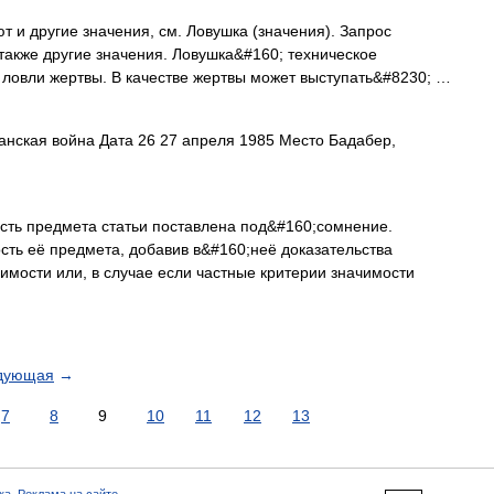
 и другие значения, см. Ловушка (значения). Запрос
также другие значения. Ловушка&#160; техническое
ловли жертвы. В качестве жертвы может выступать&#8230; …
нская война Дата 26 27 апреля 1985 Место Бадабер,
ть предмета статьи поставлена под&#160;сомнение.
ость её предмета, добавив в&#160;неё доказательства
имости или, в случае если частные критерии значимости
дующая
→
7
8
9
10
11
12
13