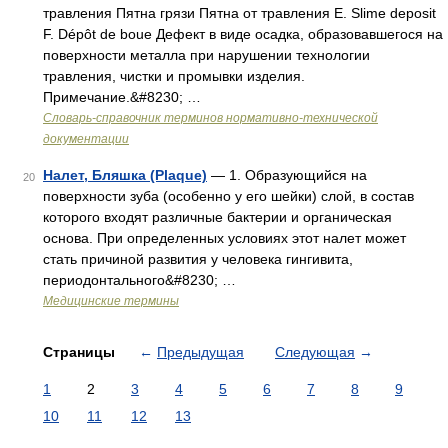
травления Пятна грязи Пятна от травления Е. Slime deposit
F. Dépôt de boue Дефект в виде осадка, образовавшегося на
поверхности металла при нарушении технологии
травления, чистки и промывки изделия.
Примечание.&#8230; …
Словарь-справочник терминов нормативно-технической
документации
Налет, Бляшка (Plaque)
— 1. Образующийся на
20
поверхности зуба (особенно у его шейки) слой, в состав
которого входят различные бактерии и органическая
основа. При определенных условиях этот налет может
стать причиной развития у человека гингивита,
периодонтального&#8230; …
Медицинские термины
Страницы
←
Предыдущая
Следующая
→
1
2
3
4
5
6
7
8
9
10
11
12
13