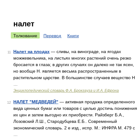
налет
Толкование
Перевод
Книги
Налет на плодах
— сливы, на винограде, на ягодах
11
можжевельника, на листьях многих растений очень резко
бросается в глаза; в других случаях он далеко не так ясен,
но вообще Н. является весьма распространенным в
растительном царстве. В большинстве случаев вещество Н
…
Энциклопедический словарь Ф.А. Брокгауза и И.А. Ефрона
НАЛЕТ "МЕДВЕДЕЙ"
— активная продажа определенного
12
вида ценных бумаг или товаров с целью достичь понижения
их цен и затем выгодно их приобрести. Райзберг Б.А.,
Лозовский Л.Ш., Стародубцева Е.Б.. Современный
экономический словарь. 2 е изд., испр. М.: ИНФРА М. 479 с
…