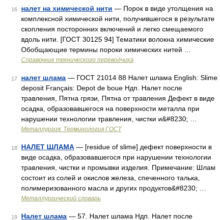
налет на химической нити
— Порок в виде утолщения на
16
комплексной химической нити, получившегося в результате
скопления посторонних включений и легко смещаемого
вдоль нити. [ГОСТ 30125 94] Тематики волокна химические
Обобщающие термины пороки химических нитей …
Справочник технического переводчика
налет шлама
— ГОСТ 21014 88 Налет шлама English: Slime
17
deposit Français: Depot de boue Ндп. Налет после
травления, Пятна грязи, Пятна от травления Дефект в виде
осадка, образовавшегося на поверхности металла при
нарушении технологии травления, чистки и&#8230; …
Металлургия. Терминология ГОСТ
НАЛЕТ ШЛАМА
— [residue of slime] дефект поверхности в
18
виде осадка, образовавшегося при нарушении технологии
травления, чистки и промывки изделия. Примечание: Шлам
состоит из солей и окислов железа, спеченного талька,
полимеризованного масла и других продуктов&#8230; …
Металлургический словарь
Налет шлама
— 57. Налет шлама Ндп. Налет после
19