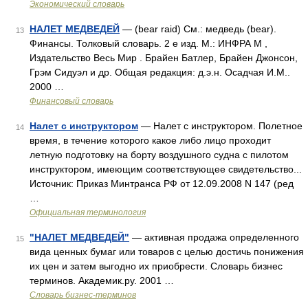
Экономический словарь
НАЛЕТ МЕДВЕДЕЙ
— (bear raid) См.: медведь (bear).
13
Финансы. Толковый словарь. 2 е изд. М.: ИНФРА М ,
Издательство Весь Мир . Брайен Батлер, Брайен Джонсон,
Грэм Сидуэл и др. Общая редакция: д.э.н. Осадчая И.М..
2000 …
Финансовый словарь
Налет с инструктором
— Налет с инструктором. Полетное
14
время, в течение которого какое либо лицо проходит
летную подготовку на борту воздушного судна с пилотом
инструктором, имеющим соответствующее свидетельство...
Источник: Приказ Минтранса РФ от 12.09.2008 N 147 (ред
…
Официальная терминология
"НАЛЕТ МЕДВЕДЕЙ"
— активная продажа определенного
15
вида ценных бумаг или товаров с целью достичь понижения
их цен и затем выгодно их приобрести. Словарь бизнес
терминов. Академик.ру. 2001 …
Словарь бизнес-терминов