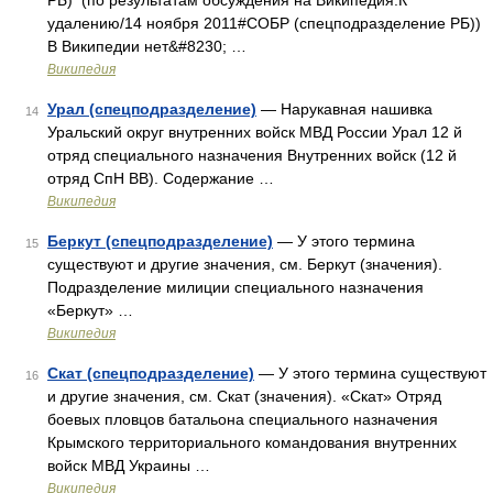
РБ) ‎ (по результатам обсуждения на Википедия:К
удалению/14 ноября 2011#СОБР (спецподразделение РБ))
В Википедии нет&#8230; …
Википедия
Урал (спецподразделение)
— Нарукавная нашивка
14
Уральский округ внутренних войск МВД России Урал 12 й
отряд специального назначения Внутренних войск (12 й
отряд СпН ВВ). Содержание …
Википедия
Беркут (спецподразделение)
— У этого термина
15
существуют и другие значения, см. Беркут (значения).
Подразделение милиции специального назначения
«Беркут» …
Википедия
Скат (спецподразделение)
— У этого термина существуют
16
и другие значения, см. Скат (значения). «Скат» Отряд
боевых пловцов батальона специального назначения
Крымского территориального командования внутренних
войск МВД Украины …
Википедия