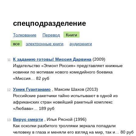
спецподразделение
Толкование
Перевод
Книги
все
электронные книги
аудиокниги
К заданию готовы! Миссия Дарвина
(2009)
11
Издательство «Эгмонт Россия» представляет книжные
новинки по мотивам нового комедийного боевика
«Миссия… 82 руб
Узник Гуантанамо
, Максим Шахов (2013)
12
Российские ракетчики тайно испытывают в одной из
африканских стран новейший ракетный комплекс
«Любава»… 189 руб
Вирус смерти
, Илья Рясной (1996)
13
Как осколки разбитого троллями зеркала попадали
человеку в глаза и меняли его взгляд на мир, так и… 80 руб