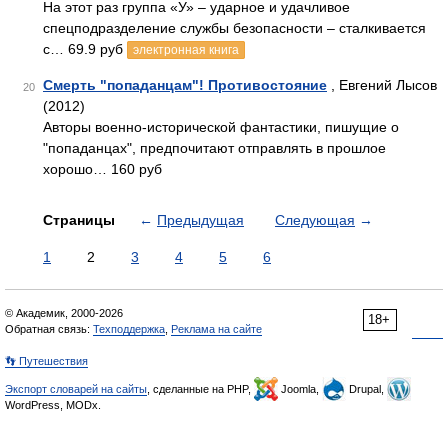
На этот раз группа «У» – ударное и удачливое
спецподразделение службы безопасности – сталкивается
с… 69.9 руб
электронная книга
Смерть "попаданцам"! Противостояние
, Евгений Лысов
20
(2012)
Авторы военно-исторической фантастики, пишущие о
"попаданцах", предпочитают отправлять в прошлое
хорошо… 160 руб
Страницы
←
Предыдущая
Следующая
→
1
2
3
4
5
6
© Академик, 2000-2026
18+
Обратная связь:
Техподдержка
,
Реклама на сайте
👣 Путешествия
Экспорт словарей на сайты
, сделанные на PHP,
Joomla,
Drupal,
WordPress, MODx.