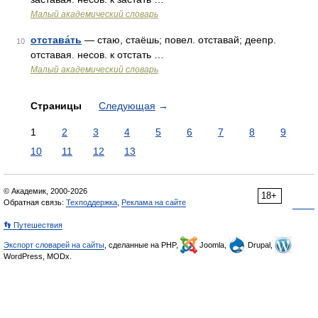
Малый академический словарь
отстава́ть
— стаю, стаёшь; повел. отставай; деепр.
10
отставая. несов. к отстать …
Малый академический словарь
Страницы
Следующая
→
1
2
3
4
5
6
7
8
9
10
11
12
13
© Академик, 2000-2026
18+
Обратная связь:
Техподдержка
,
Реклама на сайте
👣 Путешествия
Экспорт словарей на сайты
, сделанные на PHP,
Joomla,
Drupal,
WordPress, MODx.