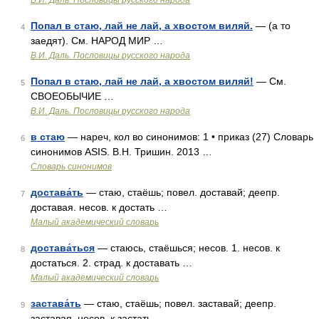
В.И. Даль. Пословицы русского народа
Попал в стаю, лай не лай, а хвостом виляй.
— (а то
4
заедят). См. НАРОД МИР …
В.И. Даль. Пословицы русского народа
Попал в стаю, лай не лай, а хвостом виляй!
— См.
5
СВОЕОБЫЧИЕ …
В.И. Даль. Пословицы русского народа
в стаю
— нареч, кол во синонимов: 1 • приказ (27) Словарь
6
синонимов ASIS. В.Н. Тришин. 2013 …
Словарь синонимов
достава́ть
— стаю, стаёшь; повел. доставай; деепр.
7
доставая. несов. к достать …
Малый академический словарь
достава́ться
— стаюсь, стаёшься; несов. 1. несов. к
8
достаться. 2. страд. к доставать …
Малый академический словарь
застава́ть
— стаю, стаёшь; повел. заставай; деепр.
9
заставая. несов. к застать …