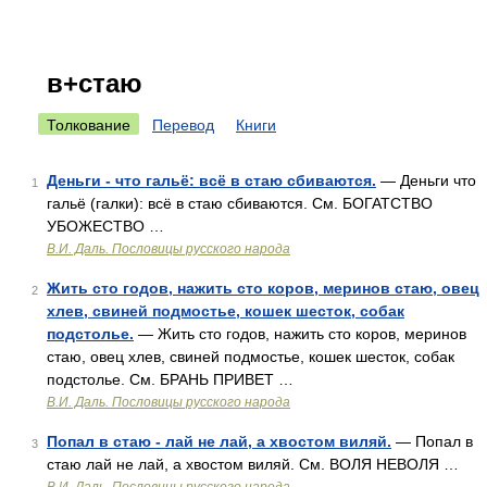
в+стаю
Толкование
Перевод
Книги
Деньги - что гальё: всё в стаю сбиваются.
— Деньги что
1
гальё (галки): всё в стаю сбиваются. См. БОГАТСТВО
УБОЖЕСТВО …
В.И. Даль. Пословицы русского народа
Жить сто годов, нажить сто коров, меринов стаю, овец
2
хлев, свиней подмостье, кошек шесток, собак
подстолье.
— Жить сто годов, нажить сто коров, меринов
стаю, овец хлев, свиней подмостье, кошек шесток, собак
подстолье. См. БРАНЬ ПРИВЕТ …
В.И. Даль. Пословицы русского народа
Попал в стаю - лай не лай, а хвостом виляй.
— Попал в
3
стаю лай не лай, а хвостом виляй. См. ВОЛЯ НЕВОЛЯ …