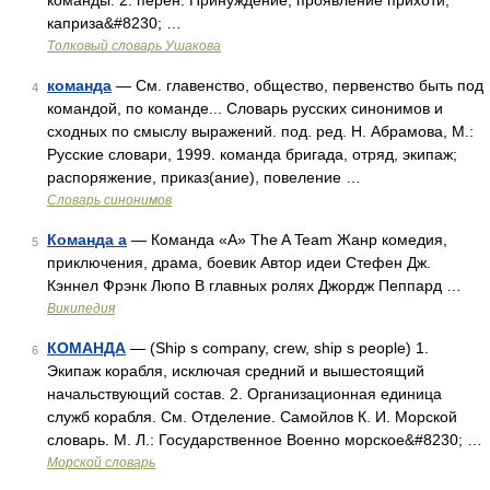
команды. 2. перен. Принуждение, проявление прихоти,
каприза&#8230; …
Толковый словарь Ушакова
команда
— См. главенство, общество, первенство быть под
4
командой, по команде... Словарь русских синонимов и
сходных по смыслу выражений. под. ред. Н. Абрамова, М.:
Русские словари, 1999. команда бригада, отряд, экипаж;
распоряжение, приказ(ание), повеление …
Словарь синонимов
Команда а
— Команда «А» The A Team Жанр комедия,
5
приключения, драма, боевик Автор идеи Стефен Дж.
Кэннел Фрэнк Люпо В главных ролях Джордж Пеппард …
Википедия
КОМАНДА
— (Ship s company, crew, ship s people) 1.
6
Экипаж корабля, исключая средний и вышестоящий
начальствующий состав. 2. Организационная единица
служб корабля. См. Отделение. Самойлов К. И. Морской
словарь. М. Л.: Государственное Военно морское&#8230; …
Морской словарь