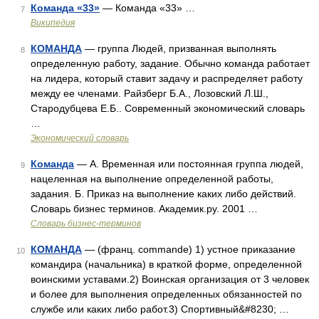
Команда «33»
— Команда «33» …
7
Википедия
КОМАНДА
— группа Людей, призванная выполнять
8
определенную работу, задание. Обычно команда работает
на лидера, который ставит задачу и распределяет работу
между ее членами. Райзберг Б.А., Лозовский Л.Ш.,
Стародубцева Е.Б.. Современный экономический словарь
…
Экономический словарь
Команда
— А. Временная или постоянная группа людей,
9
нацеленная на выполнение определенной работы,
задания. Б. Приказ на выполнение каких либо действий.
Словарь бизнес терминов. Академик.ру. 2001 …
Словарь бизнес-терминов
КОМАНДА
— (франц. commande) 1) устное приказание
10
командира (начальника) в краткой форме, определенной
воинскими уставами.2) Воинская организация от 3 человек
и более для выполнения определенных обязанностей по
службе или каких либо работ.3) Спортивный&#8230; …