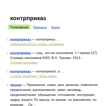
контрприказ
Толкование
Перевод
Книги
контрприказ
— контрприказ …
1
Орфографический словарь-справочник
контрприказ
— сущ., кол во синонимов: 1 • приказ (27)
2
Словарь синонимов ASIS. В.Н. Тришин. 2013 …
Словарь синонимов
контрприказ
— контрприка/з, а …
3
Слитно. Раздельно. Через дефис.
приказ
— Приказание, наказ, указ, веление, повеление,
4
предписание, распоряжение, завет, заповедь,
предначертание, обращение, отношение, инструкция,
ордер, рецепт. По закону, по манию, по мановению, по
команде. .. Ср …