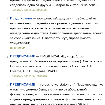
приказ. Секретное предписание Грозные предписания
следовали одно за другим. «Староста читал их на вече.» …
Толковый словарь Ушакова
Предписание
— юридический документ, требующий от
4
человека или определённых органов и должностных лиц
присутствовать в конкретном месте или выполнить
определённые действия. Неисполнение требований влечет
за собой наказание. В частности, суд вправе указать
тому&#8230; …
Википедия
ПРЕДПИСАНИЕ
— ПРЕДПИСАНИЕ, я, ср. 1. см.
5
предписать. 2. Распоряжение, приказ (офиц.). Секретное п.
Получить п. явиться. Толковый словарь Ожегова. С.И.
Ожегов, Н.Ю. Шведова. 1949 1992 …
Толковый словарь Ожегова
ПРЕДПИСАНИЕ
— (prescriptive statement) Предупреждение
6
о том, что должно быть, в отличие от абсолютной
формулировки, которая касается только фактов. Во многих
случаях предупреждения, которые формально относятся к
одному виду, несут в себе строгий подтекст.&#8230; …