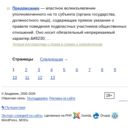
Предписание
— властное волеизъявление
10
уполномоченного на то субъекта (органа государства,
должностного лица), содержащее прямое указание о
правиле поведения подвластных участников общественных
отношений. Оно носит обязательный непререкаемый
характер.&#8230; …
Теория государства и права в схемах и определениях
Страницы
Следующая
→
1
2
3
4
5
6
7
8
9
10
11
12
13
© Академик, 2000-2026
18+
Обратная связь:
Техподдержка
,
Реклама на сайте
👣 Путешествия
Экспорт словарей на сайты
, сделанные на PHP,
Joomla,
Drupal,
WordPress, MODx.