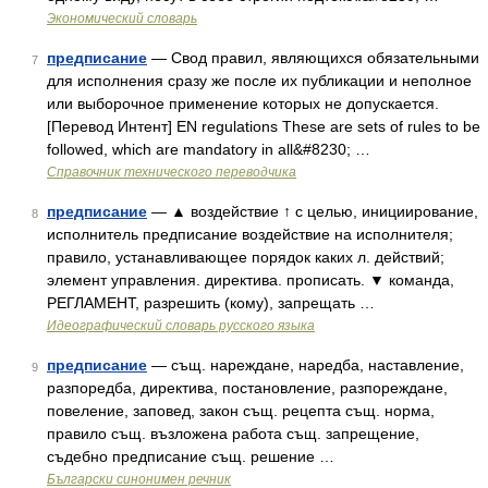
Экономический словарь
предписание
— Свод правил, являющихся обязательными
7
для исполнения сразу же после их публикации и неполное
или выборочное применение которых не допускается.
[Перевод Интент] EN regulations These are sets of rules to be
followed, which are mandatory in all&#8230; …
Справочник технического переводчика
предписание
— ▲ воздействие ↑ с целью, инициирование,
8
исполнитель предписание воздействие на исполнителя;
правило, устанавливающее порядок каких л. действий;
элемент управления. директива. прописать. ▼ команда,
РЕГЛАМЕНТ, разрешить (кому), запрещать …
Идеографический словарь русского языка
предписание
— същ. нареждане, наредба, наставление,
9
разпоредба, директива, постановление, разпореждане,
повеление, заповед, закон същ. рецепта същ. норма,
правило същ. възложена работа същ. запрещение,
съдебно предписание същ. решение …
Български синонимен речник