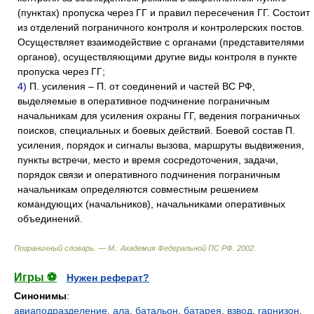
(пунктах) пропуска через ГГ и правил пересечения ГГ. Состоит
из отделений пограничного контроля и контролерских постов.
Осуществляет взаимодействие с органами (представителями
органов), осуществляющими другие виды контроля в пункте
пропуска через ГГ;
4)
П. усиления – П. от соединений и частей ВС РФ,
выделяемые в оперативное подчинение пограничным
начальникам для усиления охраны ГГ, ведения пограничных
поисков, специальных и боевых действий. Боевой состав П.
усиления, порядок и сигналы вызова, маршруты выдвижения,
пункты встречи, место и время сосредоточения, задачи,
порядок связи и оперативного подчинения пограничным
начальникам определяются совместным решением
командующих (начальников), начальниками оперативных
объединений.
Пограничный словарь. — М.: Академия Федеральной ПС РФ
.
2002
.
Игры ⚽
Нужен реферат?
Синонимы
:
авиаподразделение
,
ала
,
батальон
,
батарея
,
взвод
,
гарнизон
,