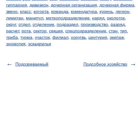
гиппархия
,
дивизион
,
дочерная организация
,
дочерная фирма
,
звено
,
класс
,
когорта
,
команда
,
комендатура
,
курень
,
легион
,
лимитан
,
манипул
,
метеоподразделение
,
наряд
,
околоток
,
округ
,
отдел
,
отделение
,
подраздел
,
производство
,
разряд
,
расчет
,
рота
,
сектор
,
секция
,
спецподразделение
,
стан
,
тип
,
триба
,
турма
,
участок
,
филиал
,
хоругвь
,
центурия
,
экипаж
,
эномотия
,
эскадрилья
Подозреваемый
Подсобное хозяйство